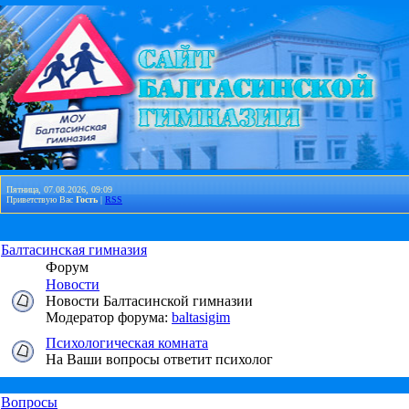
Пятница, 07.08.2026, 09:09
Приветствую Вас
Гость
|
RSS
Балтасинская гимназия
Форум
Новости
Новости Балтасинской гимназии
Модератор форума:
baltasigim
Психологическая комната
На Ваши вопросы ответит психолог
Вопросы