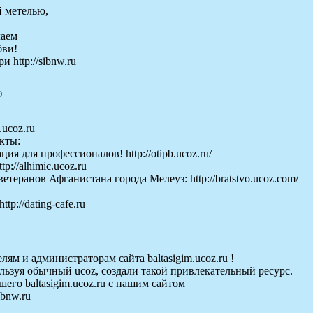
й метелью,
лаем
бви!
 http://sibnw.ru
)
.ucoz.ru
кты:
я для профессионалов! http://otipb.ucoz.ru/
://alhimic.ucoz.ru
теранов Афганистана города Мелеуз: http://bratstvo.ucoz.com/
p://dating-cafe.ru
лям и администраторам сайта baltasigim.ucoz.ru !
льзуя обычный ucoz, создали такой привлекательный ресурс.
го baltasigim.ucoz.ru с нашим сайтом
ibnw.ru
_______________________________