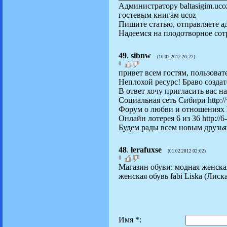
Администратору baltasigim.uco
гостевым книгам ucoz
Пишите статью, отправляете адр
Надеемся на плодотворное сот
49
.
sibnw
(10.02.2012 20:27)
0
привет всем гостям, пользовате
Неплохой ресурс! Браво созда
В ответ хочу пригласить вас 
Социальная сеть Сибири http:/
Форум о любви и отношениях htt
Онлайн лотерея 6 из 36 http://6-
Будем рады всем новым друзья
48
.
lerafuxse
(01.02.2012 02:02)
0
Магазин обуви: модная женская
женская обувь fabi Liska (Лиска
Имя *: