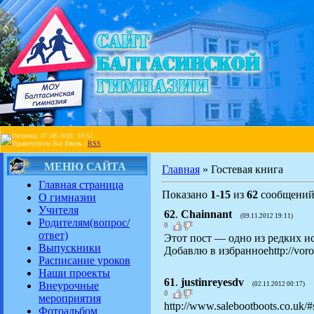
Пятница, 07.08.2026, 18:51
Приветствую Вас
Гость
|
RSS
МЕНЮ САЙТА
Главная
» Гостевая книга
Главная страница
Показано
1
-
15
из
62
сообщени
О гимназии
Учителя
62
.
Chainnant
(09.11.2012 19:11)
Родителям(вопрос/
0
ответ)
Этот пост — одно из редких ис
Выпускники
Добавлю в избранноеhttp://vorone
Расписание уроков
Наши проекты
61
.
justinreyesdv
Внеурочные
(02.11.2012 00:17)
0
мероприятия
http://www.salebootboots.co.uk/#sa
Фотоальбом