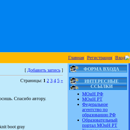
Главная
|
Регистрация
|
Вход
ФОРМА ВХОДА
[
Добавить запись
]
Страницы:
1
2
3
4
5
»
ИНТЕРЕСНЫЕ
ССЫЛКИ
МОиН РФ
осишь. Спасибо автору.
МОиН РТ
Федеральное
агентство по
образованию РФ
Образовательный
портал МОиН РТ
knit boot gray