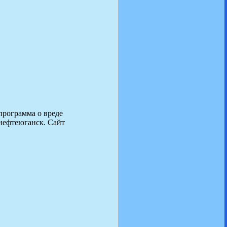
епрограмма о вреде
 нефтеюганск. Сайт