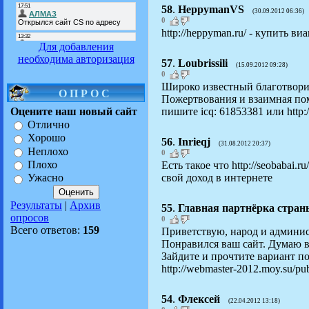
58
.
HeppymanVS
(30.09.2012 06:36)
0
http://heppyman.ru/ - купить ви
Для добавления
необходима авторизация
57
.
Loubrissili
(15.09.2012 09:28)
0
Широко известный благотворит
О П Р О С
Пожертвования и взаимная пом
пишите icq: 61853381 или http:/
Оцените наш новый сайт
Отлично
Хорошо
56
.
Inrieqj
(31.08.2012 20:37)
Неплохо
0
Плохо
Есть такое что http://seobabai.
свой доход в интернете
Ужасно
Результаты
|
Архив
55
.
Главная партнёрка стран
опросов
0
Всего ответов:
159
Приветствую, народ и админист
Понравился ваш сайт. Думаю в
Зайдите и прочтите вариант п
http://webmaster-2012.moy.su/pub
54
.
Флексей
(22.04.2012 13:18)