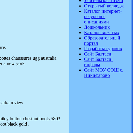
Учительская газета
Открытый колледж
Каталог интернет-
ресурсов с
описаниями
Дошкольник
Каталог вожатых
Образовательный
портал
aris
Разработки уроков
Сайт Балтаси
ottes chaussures ugg australia
Сайт Балтаси-
er a new york
информ
Сайт МОУ СОШ с.
Никифарово
parka review
iley button chestnut boots 5803
oot black gold .