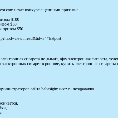
ydvor.com начат конкурс с ценными призами:
ризом $100
ризом $50
м призом $50
php?mod=viewthread&tid=34#lastpost
электронная сигарета не дымит, njoy электронная сигарета, тел
н электронных сигарет в ростове, купить электронные сигареты
администраторов сайта baltasigim.ucoz.ru поздравляю
___
кончается,
йки,
я,