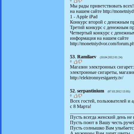
0
Мы рады приветствовать всех!
на нашем сайте http://monetni
1 - Apple iPad
Конкурс второй с денежным п
Третий конкурс с денежным п
Четвертый конкурс с денежны
информация на нашем сайте
http://monetniydvor.com/forum.
53
.
Ramilaev
(10.04.2012 01:24)
0
Магазин электронных сигарет: 
электронные сигареты, магази
http://elektronnyesigarety.tv/
52
.
serpantinium
(07.03.2012 13:05)
0
Всех гостей, пользователей и 
с 8 Марта!
__________________________
Пусть всегда женский день не 
Пусть поют в Вашу честь руче
Пусть солнышко Вам улыбаетс
А мужчины Вам дарят цветы.