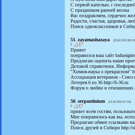
С первой капелью, с последне
С праздником ранней весны
Вас поздравляем, сердечно же
Радости, счастья, здоровья, лю
Поиск одноклассников в Сибири
51
.
zayamashazaya
(23.02.2012 09:13
0
Привет
понравился ваш сайт baltasigim
Предлагаю оценить наши прое
Деловой справочник. Информаци
"Химия-наука о прекрасном" http
Ассоциация ветеранов - Союз ве
Лотерея 6 из 36 http://6-36.ru
Форум о любви и отношениях htt
50
.
serpantinium
(21.02.2012 07:55)
0
привет всем гостям, пользовате
Мне понравилось как вы, испо
Предлагаю обмен ссылками ваше
Поиск друзей в Сибири http://s
__________________________