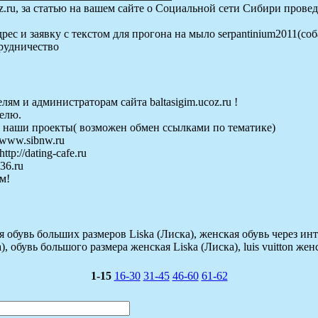
z.ru, за статью на вашем сайте о Социальной сети Сибири прове
ес и заявку с текстом для прогона на мыло serpantinium2011(соб
рудничество
лям и администраторам сайта baltasigim.ucoz.ru !
телю.
на наши проекты( возможен обмен ссылками по тематике)
/www.sibnw.ru
p://dating-cafe.ru
36.ru
м!
 обувь больших размеров Liska (Лиска), женская обувь через инт
), обувь большого размера женская Liska (Лиска), luis vuitton жен
1-15
16-30
31-45
46-60
61-62