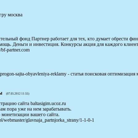
агру москва
ельный фонд Партнер работает для тех, кто думает обрести фи
ощь. Деньги и инвестиция. Конкурсы акция для каждого клиента
/bf-partner.com
ru/progon-sajta-obyavleniya-reklamy - статья поисковая оптимизаци
ы
(07.05.2012 11:55)
рацию сайта baltasigim.ucoz.ru
ам пора уже на нем зарабатывать.
о монетизации вашего сайта.
l/webmaster/glavnaja_partnjorka_strany/1-1-0-1