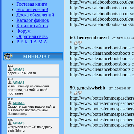
http://www.salebootboots.co.uk/#s
Гостевая книга
http://www.salebootboots.co.uk/#s
Это интересно!
http://www.salebootboots.co.uk/#s
Доска объявлений
http://www.salebootboots.co.uk/#
Каталог файлов
http://www.salebootboots.co.uk/#s
Каталог сайтов
Форум
Обратная связь
60
.
henryrodruezrt
(28.10.2012 06:26
Р Е К Л А М А
0
http://www.clearancebootsboots.co
http://www.clearancebootsboots.co
МИНИ-ЧАТ
http://www.clearancebootsboots.co
http://www.clearancebootsboots.co
http://www.clearancebootsboots.c
http://www.clearancebootsboots.co
59
.
genesiswisebb
(27.10.2012 06:58)
0
http://www.bottesfemmespaschers
http://www.bottesfemmespaschers
http://www.bottesfemmespaschers.
http://www.bottesfemmespaschers.e
http://www.bottesfemmespaschers.
http://www.bottesfemmespaschers.