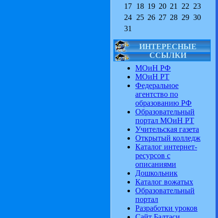
17
18
19
20
21
22
23
24
25
26
27
28
29
30
31
ИНТЕРЕСНЫЕ
ССЫЛКИ
МОиН РФ
МОиН РТ
Федеральное
агентство по
образованию РФ
Образовательный
портал МОиН РТ
Учительская газета
Открытый колледж
Каталог интернет-
ресурсов с
описаниями
Дошкольник
Каталог вожатых
Образовательный
портал
Разработки уроков
Сайт Балтаси