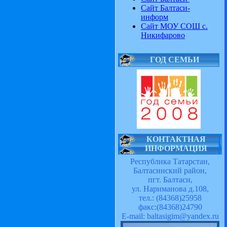
Сайт Балтаси-
информ
Сайт МОУ СОШ с.
Никифарово
ГОД СЕМЬИ
КОНТАКТНАЯ
ИНФОРМАЦИЯ
Республика Татарстан,
Балтасинский район,
пгт. Балтаси,
ул. Нариманова д.108,
тел.: (84368)25958
факс:(84368)24790
E-mail: baltasigim@yandex.ru