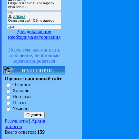
Для добавления
необходима авторизация
Перед тем, как написать
сообщение, необходимо
зарегистрироваться
НАШ ОПРОС
Оцените наш новый сайт
Отлично
Хорошо
Неплохо
Плохо
Ужасно
Результаты
|
Архив
опросов
Всего ответов:
159