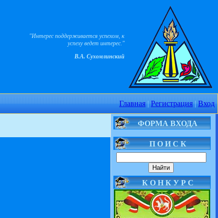
"Интерес поддерживается успехом, к
успеху ведет интерес."
В.А. Сухомлинский
Главная
|
Регистрация
|
Вход
ФОРМА ВХОДА
П О И С К
К О Н К У Р С