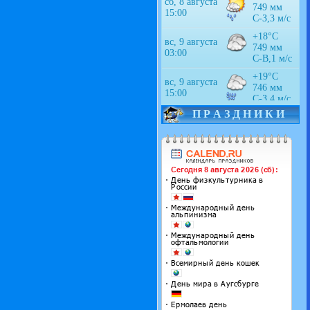
П Р А З Д Н И К И