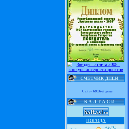
СЧЁТЧИК ДНЕЙ
Сайту
6916
-й день
Б А Л Т А С И
ПОГОДА