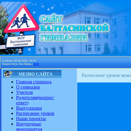
Суббота, 08.08.2026, 04:19
Приветствую Вас
Гость
|
RSS
МЕНЮ САЙТА
Расписание уроков мож
Главная страница
О гимназии
Учителя
Родителям(вопрос/
ответ)
Выпускники
Расписание уроков
Наши проекты
Внеурочные
мероприятия